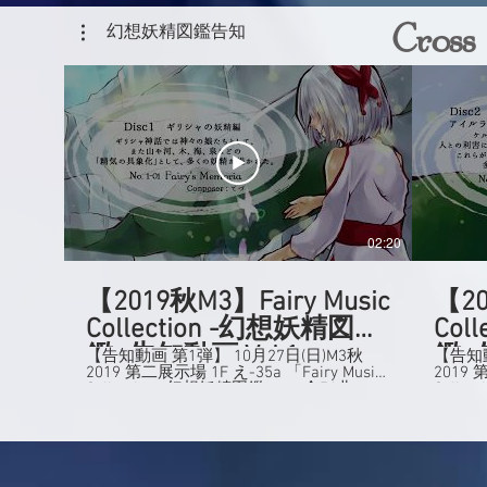
幻想妖精図鑑告知
Cross
02:20
【2019秋M3】Fairy Music
【20
Collection -幻想妖精図
Col
鑑- 告知動画 Vol.1
鑑- 
【告知動画 第1弾】 10月27日(日)M3秋
【告知動
2019 第二展示場 1F え-35a 「Fairy Music
2019 第二展
Collection -幻想妖精図鑑-」 全56曲
Coll
1,500円 計60人が作った「妖精をイメージ
1,500円 計60人が作った「妖精をイ
した曲」を集めた大ボリュームのコンピ
した曲
レーションアルバムです。ぜひお買い求
レーシ
めください！ HP:
めくだ
https://simiraruma.wixsite.com/fairy-
予定して
collection ツイッターアカウント：
https:/