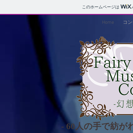
このホームページは
Home
コン
- 60人の手で紡が