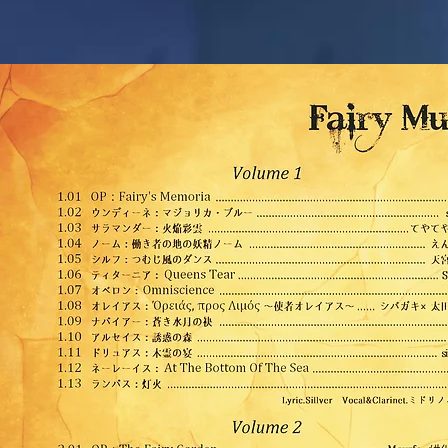
@YouseiMusic 主催：しむ （Twitter
coll
@parsimirian） ジャケットイラスト： ほ
@Yous
のに 第2弾はこちら →
@par
https://youtu.be/_qM9P2uAwkk 第3弾はこ
のに 第1弾はこちら →
ちら → https://youtu.be/IvCSxgAaoCI
https:
第4弾はこちら →
ちら → h
https://youtu.be/BPs3mNEzNKk
第4弾
https: