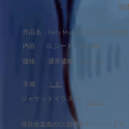
​I
作品名 Fairy Music Collection -幻
​内容 DLシート（全56曲）
​価格 通常価格：2000 yen
​主催
​しむ
​ジャケットイラスト
​ほのに
​現在全楽曲のDL販売を行っています 